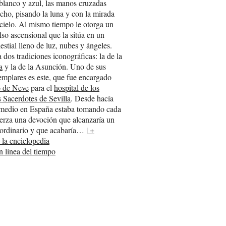
 blanco y azul, las manos cruzadas
echo, pisando la luna y con la mirada
l cielo. Al mismo tiempo le otorga un
lso ascensional que la sitúa en un
estial lleno de luz, nubes y ángeles.
 dos tradiciones iconográficas: la de la
a
y la de la Asunción. Uno de sus
emplares es este, que fue encargado
o de Neve
para el
hospital de los
 Sacerdotes de Sevilla
. Desde hacía
 medio en España estaba tomando cada
erza una devoción que alcanzaría un
aordinario y que acabaría…
| +
 la enciclopedia
n línea del tiempo