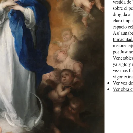
vestida de
sobre el p
dirigida a
claro impu
espacio cel
Así aunaba
Inmaculad
mejores ej
por
Justin
Venerables
ya siglo y
vez más fu
vigor extr
Ver voz de
Ver obra e