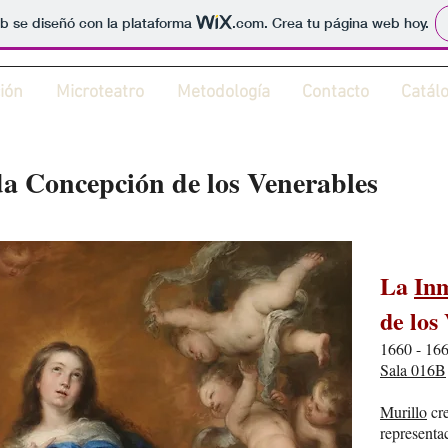
b se diseñó con la plataforma
.com
. Crea tu página web hoy.
ión
Microteatro
Metodología
Contacto
Catál
a Concepción de los Venerables
La
In
de los
1660 - 166
Sala 016B
Murillo
cre
representa