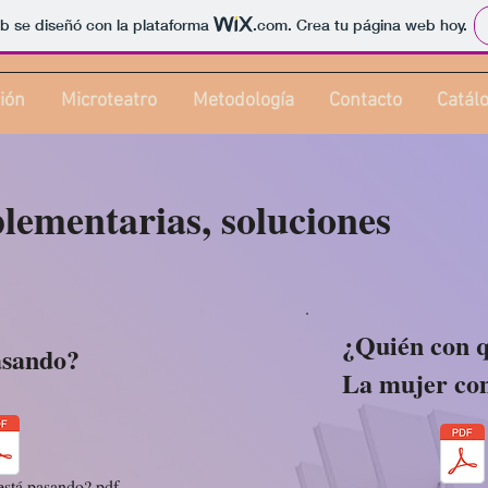
b se diseñó con la plataforma
.com
. Crea tu página web hoy.
ión
Microteatro
Metodología
Contacto
Catál
lementarias, soluciones
¿Quién con 
asando?
La mujer com
está pasando?.pdf