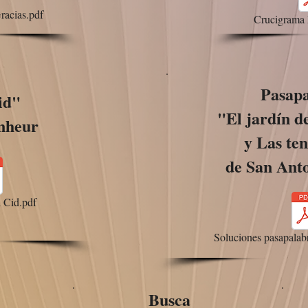
racias.pdf
Crucigrama 
Pasap
id"
"El jardín de
nheur
y Las ten
de San Ant
l Cid.pdf
Soluciones pasapalab
Busca