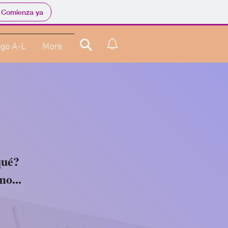
Comienza ya
ogo A-L
More
qué?
o...