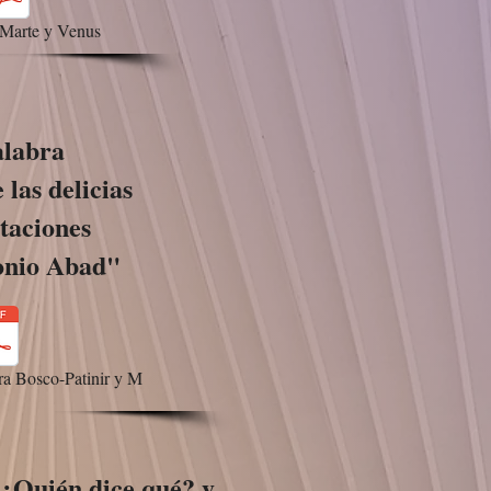
Marte y Venus
alabra
 las delicias
taciones
onio Abad"
ra Bosco-Patinir y M
¿Quién dice qué? y